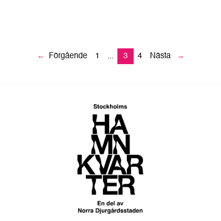
←
Förgående
1
...
3
4
Nästa
→
Tillbaka till startsidan