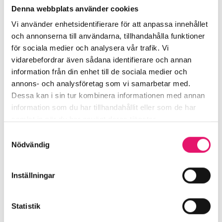
Denna webbplats använder cookies
Vi använder enhetsidentifierare för att anpassa innehållet
och annonserna till användarna, tillhandahålla funktioner
för sociala medier och analysera vår trafik. Vi
Läs mer
vidarebefordrar även sådana identifierare och annan
information från din enhet till de sociala medier och
annons- och analysföretag som vi samarbetar med.
Nytt kontorshus under uppförande i Stockholms Hamnkvarter 
Dessa kan i sin tur kombinera informationen med annan
Nyheter
2025-05-16
information som du har tillhandahållit eller som de har
Nytt kontorshus under uppförande i
samlat in när du har använt deras tjänster.
Stockholms Hamnkvarter – Grid 17
Samtyckesval
Grid 17, som byggs av Niam, är ett nytt kontorshus i Stockholms
Nödvändig
Hamnkvarter - som står klart för inflyttning i början av 2026.
Inställningar
Statistik