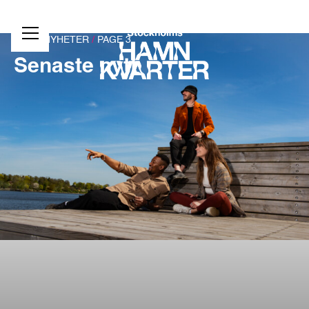
HEM
/
NYHETER
/
PAGE 3
Stockholms Hamnkvarter
Senaste nytt