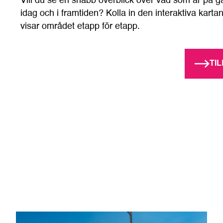
Vill du se en snabb överblick över vad som är på 
idag och i framtiden? Kolla in den interaktiva kart
visar området etapp för etapp.
TI