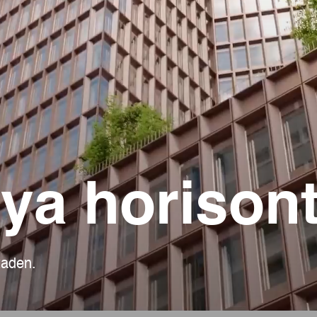
ya horisont
taden.