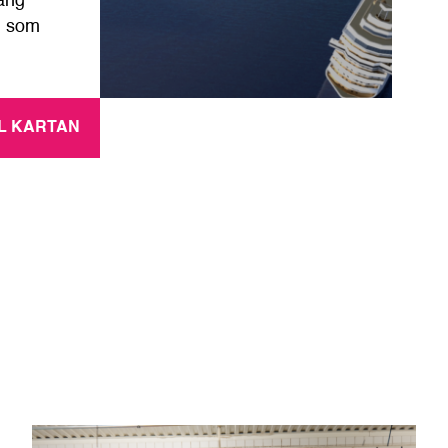
gång
an som
LL KARTAN