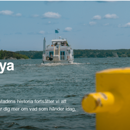
ya
adens historia fortsätter vi att
är dig mer om vad som händer idag,