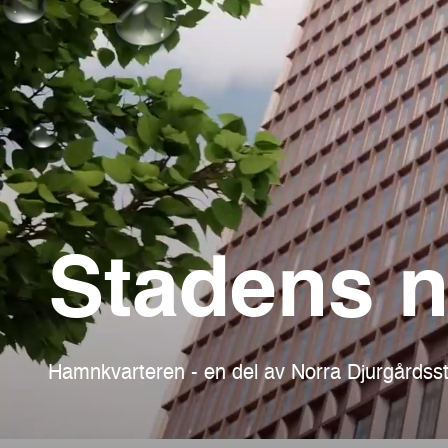
Stadens n
Hamnkvarteren - en del av Norra Djurgårdss