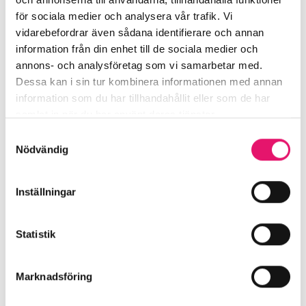
Bo
för sociala medier och analysera vår trafik. Vi
vidarebefordrar även sådana identifierare och annan
information från din enhet till de sociala medier och
Uppleva
annons- och analysföretag som vi samarbetar med.
Dessa kan i sin tur kombinera informationen med annan
information som du har tillhandahållit eller som de har
FRÅGOR & SVAR
samlat in när du har använt deras tjänster.
Samtyckesval
Frågor & svar
Nödvändig
Om oss
Inställningar
KONTAKT
Statistik
Kontakt
Marknadsföring
Cookiepolicy