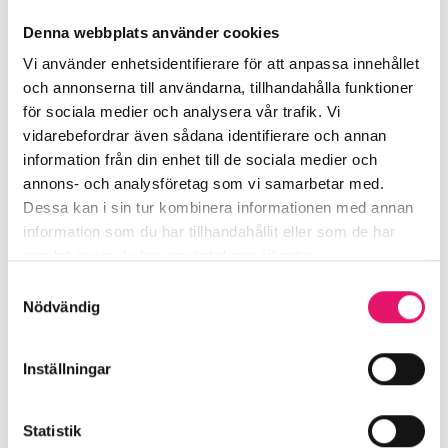
Relaterade
Denna webbplats använder cookies
VISA ALLA
NYHETER
nyheter
Vi använder enhetsidentifierare för att anpassa innehållet
och annonserna till användarna, tillhandahålla funktioner
för sociala medier och analysera vår trafik. Vi
vidarebefordrar även sådana identifierare och annan
information från din enhet till de sociala medier och
annons- och analysföretag som vi samarbetar med.
Dessa kan i sin tur kombinera informationen med annan
information som du har tillhandahållit eller som de har
samlat in när du har använt deras tjänster.
Samtyckesval
Läs mer
Läs m
Nödvändig
Modern arbetsplats med takterass i världsklass - T.31
Stockholms H
Nyheter
Nov 28, 2025
Nyheter
Inställningar
Modern arbetsplats med takterass
Stockhol
i världsklass - T.31
stadens n
Statistik