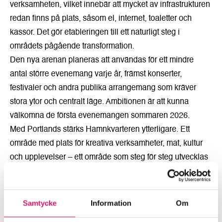
verksamheten, vilket innebär att mycket av infrastrukturen
redan finns på plats, såsom el, internet, toaletter och
kassor. Det gör etableringen till ett naturligt steg i
områdets pågående transformation.
Den nya arenan planeras att användas för ett mindre
antal större evenemang varje år, främst konserter,
festivaler och andra publika arrangemang som kräver
stora ytor och centralt läge. Ambitionen är att kunna
välkomna de första evenemangen sommaren 2026.
Med Portlands stärks Hamnkvarteren ytterligare. Ett
område med plats för kreativa verksamheter, mat, kultur
och upplevelser – ett område som steg för steg utvecklas
till stadens nya horisont.
Läs mer på B-Ks hemsida
Samtycke
Information
Om