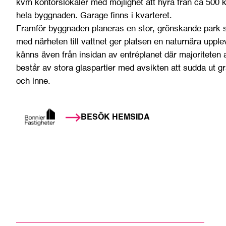
kvm kontorslokaler med möjlighet att hyra från ca 500 k
hela byggnaden. Garage finns i kvarteret.
Framför byggnaden planeras en stor, grönskande park
med närheten till vattnet ger platsen en naturnära upple
känns även från insidan av entréplanet där majoriteten
består av stora glaspartier med avsikten att sudda ut g
och inne.
BESÖK HEMSIDA