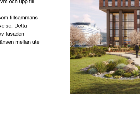
vm och upp till
 som tillsammans
velse. Detta
 av fasaden
ränsen mellan ute